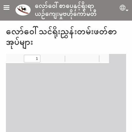
Skip to main content
လော်ဝေါ်စာပေနှင့်ရိုးရာ
Sel
ယဉ်ကျေးမှုဗဟိုကော်မတီ
လော်ဝေါ်သင်ရိုးညွှန်းတမ်းဖတ်စာ
အုပ်များ