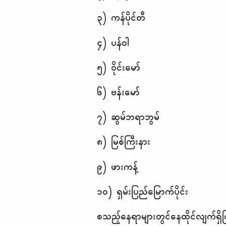
၃) ကန်ပိုင်တီ
၄) ပန်ဝါ
၅) ဝိုင်းမော်
၆) ဗန်းမော်
၇) ဆွမ်ဘရာဘွမ်
၈) မြစ်ကြီးနား
၉) ဖားကန့်
၁၀) ရှမ်းပြည်မြောက်ပိုင်း
စသည့်နေရာများတွင်နေထိုင်လျက်ရှ