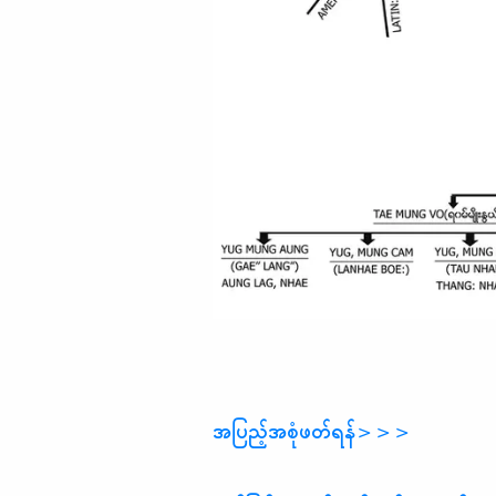
လော်ဝေါ်မျိုးနွယ်စုတို့
အပြည့်အစုံဖတ်ရန်>>>