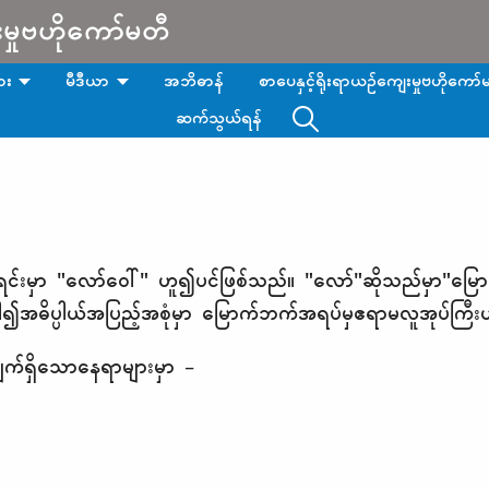
းမှုဗဟိုကော်မတီ
ား
မီဒီယာ
အဘိဓာန်
စာပေနှင့်ရိုးရာယဉ်ကျေးမှုဗဟိုကော်မ
ဆက်သွယ်ရန်
င်းမှာ "လော်ဝေါ်" ဟူ၍ပင်ဖြစ်သည်။ "လော်"ဆိုသည်မှာ"မြော
်ပါ၍အဓိပ္ပါယ်အပြည့်အစုံမှာ မြောက်ဘက်အရပ်မှဧရာမလူအုပ်ကြီး
လျှက်ရှိသောနေရာများမှာ -