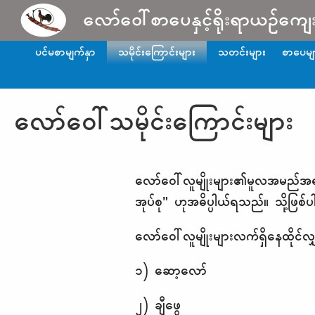
Skip to main content
လော်ဝေါ်စာပေနှင့်ရိုးရာယဉ်ကျေ
ပင်မစာမျက်နှာ
သမိုင်းကြောင်းများ
သတင်းများ
စာပေမျ
လော်ဝေါ်သမိုင်းကြောင်းများ
လော်ဝေါ်လူမျိုးများ၏မူလအမည်အရ
အုပ်စု" ဟုအဓိပ္ပါယ်ရသည်။ သို့ဖြစ
လော်ဝေါ်လူမျိုးများလက်ရှိနေထိုင်
၁) ဆော့လော်
၂) ချီဖွေ