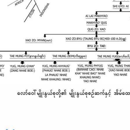
၏ မျိုးနွယ်စုစဉ်ဆက်နှင့် အိမ်ထောင်သမိုင်း