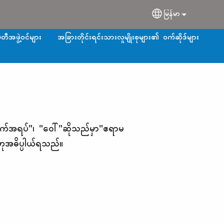
မြန်မာ
Select your langu
တီအဖွဲ့ဝင်များ
အခြားတိုင်းရင်းသားလူမျိုးစုများ၏ ဝက်ဆိုဒ်များ
က်အရပ်"၊ "ဝေါ်"ဆိုသည်မှာ"ဧရာမ
ဟုအဓိပ္ပါယ်ရသည်။