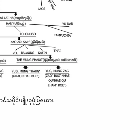
မျိုးစုပုံပြဇယား