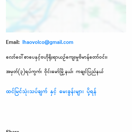
Email:
lhaovolco@gmail.com
လော်ဝေါ်စာပေနှင့်ဗဟိုရိုးရာယဉ်ကျေးမှုဗိမာန်တော်ဝင်း၊
အမှတ်
(
၃
)
ရပ်ကွက်၊
ဝိုင်းမော်မြို့နယ်၊
ကချင်ပြည်နယ်
ထင်မြင်သုံးသပ်ချက် နှင့် မေးခွန်းများ ပို့ရန်