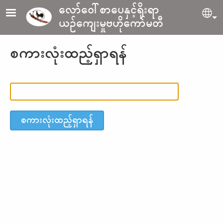
Skip to main content
လော်ဝေါ်စာပေနှင့်ရိုးရာ
Sel
ယဉ်ကျေးမှုဗဟိုကော်မတီ
စကားလုံးထည့်ရှာရန်